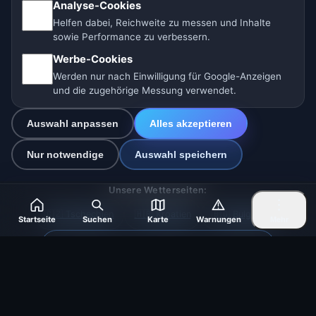
Wir helfen Tieren
Analyse-Cookies
Helfen dabei, Reichweite zu messen und Inhalte
Sitemap
sowie Performance zu verbessern.
Werbe-Cookies
Einstellungen
Werden nur nach Einwilligung für Google-Anzeigen
und die zugehörige Messung verwendet.
Auswahl anpassen
Alles akzeptieren
🇩🇪 Wetter Deutschland
🇦🇹 Wetter Österreich
Nur notwendige
Auswahl speichern
🇨🇭 Wetter Schweiz
Unsere Wetterseiten:
🇨🇿 Tschechien
🇭🇷 Kroatien
🇧🇬 Bulgarien
Startseite
Suchen
Karte
Warnungen
Mehr
🇩🇪🇦🇹🇨🇭 Deutschland / Österreich / Schweiz
🌎 Lateinamerika und Spanien
🇮🇳 Süd- und Südostasien
🌍 Internationales Wetternetzwerk