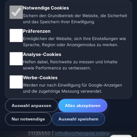
Einstellungen
Notwendige Cookies
Sichern den Grundbetrieb der Website, die Sicherheit
und das Speichern Ihrer Einwilligung.
Präferenzen
🇩🇪 Wetter Deutschland
🇦🇹 Wetter Österreich
Ermöglichen der Website, sich Ihre Einstellungen wie
Sprache, Region oder Anzeigemodus zu merken.
🇨🇭 Wetter Schweiz
Analyse-Cookies
Unsere Wetterseiten:
Helfen dabei, Reichweite zu messen und Inhalte
sowie Performance zu verbessern.
🇨🇿 Tschechien
🇭🇷 Kroatien
🇧🇬 Bulgarien
Werbe-Cookies
🇩🇪🇦🇹🇨🇭 Deutschland / Österreich / Schweiz
Werden nur nach Einwilligung für Google-Anzeigen
und die zugehörige Messung verwendet.
🌎 Lateinamerika und Spanien
🇮🇳 Süd- und Südostasien
Auswahl anpassen
Alles akzeptieren
🌍 Internationales Wetternetzwerk
Nur notwendige
Auswahl speichern
Betreiber: Spolek Minizoo.cz z.s. | Vereins-Nr.:
21135550 |
info@vorhersage.online