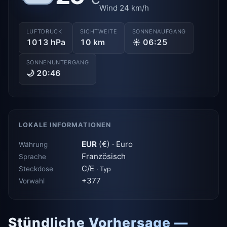
Wind 24 km/h
LUFTDRUCK
SICHTWEITE
SONNENAUFGANG
1013 hPa
10 km
☀ 06:25
SONNENUNTERGANG
🌙 20:46
LOKALE INFORMATIONEN
EUR
(€) · Euro
Währung
Französisch
Sprache
C/E
Steckdose
· Typ
+377
Vorwahl
Stündliche Vorhersage —