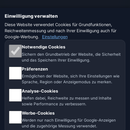
Einwilligung verwalten
🇩🇪 Wetter Deutschland
🇦🇹 Wetter Österreich
Diese Website verwendet Cookies für Grundfunktionen,
Reichweitenmessung und nach Ihrer Einwilligung auch für
🇨🇭 Wetter Schweiz
Google-Werbung.
Einstellungen
Unsere Wetterseiten:
Notwendige Cookies
Sichern den Grundbetrieb der Website, die Sicherheit
🇨🇿 Tschechien
🇭🇷 Kroatien
🇧🇬 Bulgarien
und das Speichern Ihrer Einwilligung.
Präferenzen
🇩🇪🇦🇹🇨🇭 Deutschland / Österreich / Schweiz
Ermöglichen der Website, sich Ihre Einstellungen wie
Sprache, Region oder Anzeigemodus zu merken.
🌎 Lateinamerika und Spanien
🇮🇳 Süd- und Südostasien
Analyse-Cookies
🌍 Internationales Wetternetzwerk
Helfen dabei, Reichweite zu messen und Inhalte
sowie Performance zu verbessern.
Betreiber: Spolek Minizoo.cz z.s. | Vereins-Nr.:
Werbe-Cookies
21135550 |
info@vorhersage.online
Werden nur nach Einwilligung für Google-Anzeigen
© 2026 Vorhersage Online · Daten: Open-Meteo (ECMWF, ICON) ·
und die zugehörige Messung verwendet.
BrightSky · OpenWeatherMap · Warnungen: GeoSphere Austria