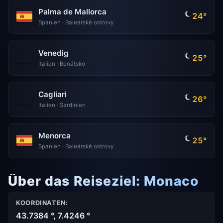
Palma de Mallorca
24°
Spanien · Baleárské ostrovy
Venedig
25°
Italien · Benátsko
Cagliari
26°
Italien · Sardinien
Menorca
25°
Spanien · Baleárské ostrovy
Über das Reiseziel: Monaco
KOORDINATEN:
43.7384 °, 7.4246 °