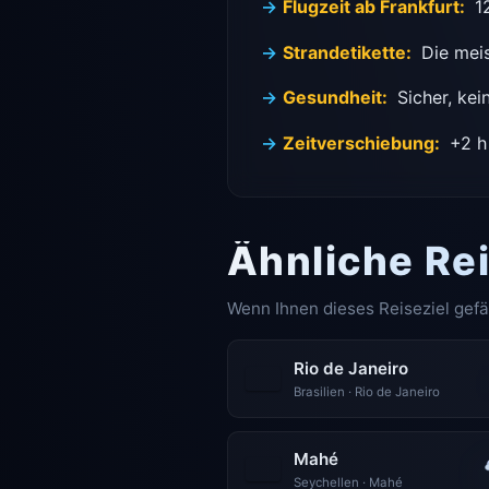
Flugzeit ab Frankfurt:
12
Strandetikette:
Die meis
Gesundheit:
Sicher, kei
Zeitverschiebung:
+2 h 
Ähnliche Rei
Wenn Ihnen dieses Reiseziel gefä
Rio de Janeiro
Brasilien · Rio de Janeiro
Mahé
Seychellen · Mahé