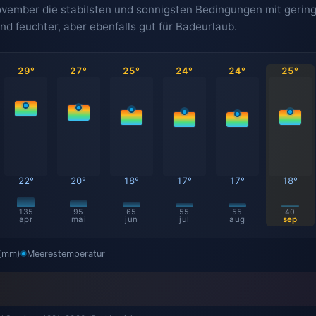
ovember die stabilsten und sonnigsten Bedingungen mit gerin
 feuchter, aber ebenfalls gut für Badeurlaub.
29°
27°
25°
24°
24°
25°
22°
20°
18°
17°
17°
18°
135
95
65
55
55
40
apr
mai
jun
jul
aug
sep
 (mm)
Meerestemperatur