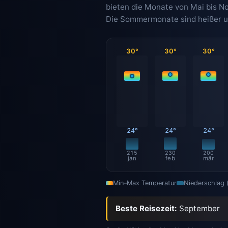
bieten die Monate von Mai bis N
Die Sommermonate sind heißer und
30°
30°
30°
24°
24°
24°
215
230
200
jan
feb
mär
Min–Max Temperatur
Niederschlag
Beste Reisezeit:
September