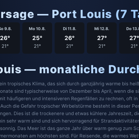
rsage — Port Louis (7 
So 9.8.
Mo 10.8.
Di 11.8.
Mi 12.8.
Do 13.
26°
25°
26°
27°
27°
21°
21°
21°
21°
21°
Louis — monatliche Durc
 ein tropisches Klima, das sich durch ganzjährig warme bis he
nate sind typischerweise von Dezember bis April, wenn die s
 mit häufigeren und intensiveren Regenfällen zu rechnen, oft in
h. Auch die Gefahr tropischer Wirbelstürme besteht in dieser P
n. Dies ist die trockenere und etwas kühlere Jahreszeit, die
n sehr warm sind und sich hervorragend für Strandaktivitäten 
t sonnig. Das Meer ist das ganze Jahr über warm genug zum 
ermonaten am höchsten sind. Für Reisende, die warmes Wett