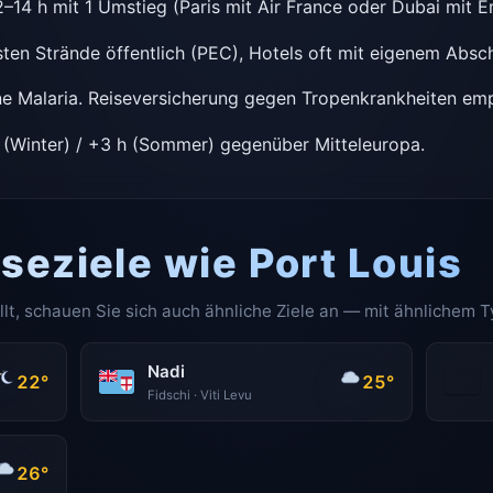
–14 h mit 1 Umstieg (Paris mit Air France oder Dubai mit E
ten Strände öffentlich (PEC), Hotels oft mit eigenem Absch
ne Malaria. Reiseversicherung gegen Tropenkrankheiten em
(Winter) / +3 h (Sommer) gegenüber Mitteleuropa.
seziele wie Port Louis
llt, schauen Sie sich auch ähnliche Ziele an — mit ähnlichem T
Nadi
22°
25°
Fidschi · Viti Levu
26°