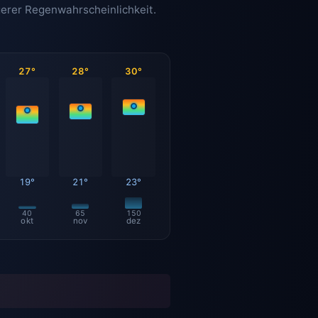
gerer Regenwahrscheinlichkeit.
27°
28°
30°
19°
21°
23°
40
65
150
okt
nov
dez