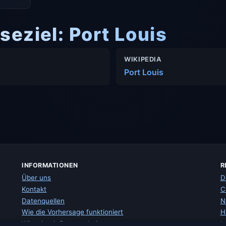
seziel: Port Louis
WIKIPEDIA
Port Louis
INFORMATIONEN
R
Über uns
D
Kontakt
C
Datenquellen
N
Wie die Vorhersage funktioniert
H
Wie wir mit Daten arbeiten
I