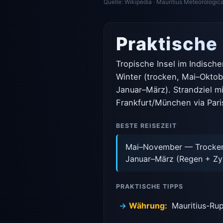
Quelle: Wikipedia · Mauritius Meteorologic
Praktische
Tropische Insel im Indische
Winter (trocken, Mai–Oktob
Januar–März). Strandziel mi
Frankfurt/München via Pari
BESTE REISEZEIT
Mai–November — Trockenz
Januar–März (Regen + Zyk
PRAKTISCHE TIPPS
Währung:
Mauritius-Rup