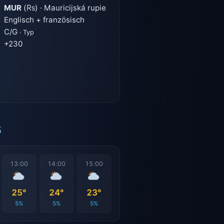
MUR
(₨) · Mauricijská rupie
Englisch + französisch
C/G
· Typ
+230
s
13:00
14:00
15:00
25°
24°
23°
5%
5%
5%