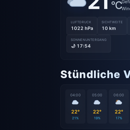
21
°C
Gef
Win
LUFTDRUCK
SICHTWEITE
1022 hPa
10 km
SONNENUNTERGANG
🌙 17:54
Stündliche 
04:00
05:00
06:00
22°
22°
22°
21%
19%
17%