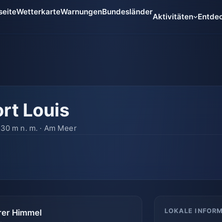
seite
Wetterkarte
Warnungen
Bundesländer
Aktivitäten
Entde
rt Louis
· 30 m n. m. · Am Meer
LOKALE INFOR
rer Himmel