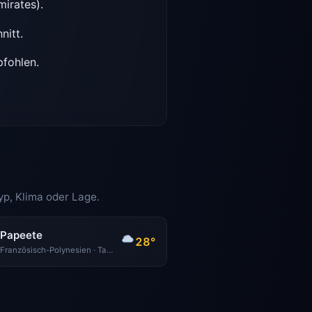
mirates).
nitt.
pfohlen.
yp, Klima oder Lage.
Papeete
28°
Französisch-Polynesien · Tahiti