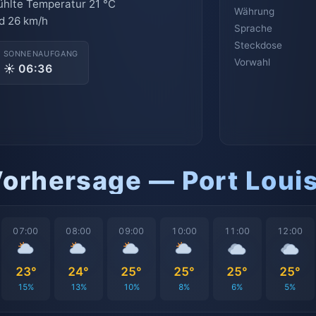
ühlte Temperatur 21 °C
Währung
d 26 km/h
Sprache
Steckdose
SONNENAUFGANG
Vorwahl
☀ 06:36
Vorhersage — Port Loui
07:00
08:00
09:00
10:00
11:00
12:00
23°
24°
25°
25°
25°
25°
15%
13%
10%
8%
6%
5%