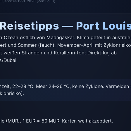
al Services 1991-2020 (Port Louis)
 Reisetipps — Port Loui
n Ozean östlich von Madagaskar. Klima geteilt in austral
er) und Sommer (feucht, November–April mit Zyklonrisiko
t weißen Stränden und Korallenriffen; Direktflug ab
s/Dubai.
eit, 22–28 °C, Meer 24–26 °C, keine Zyklone. Vermeiden 
lonrisiko).
ie (MUR). 1 EUR ≈ 50 MUR. Karten weit akzeptiert.