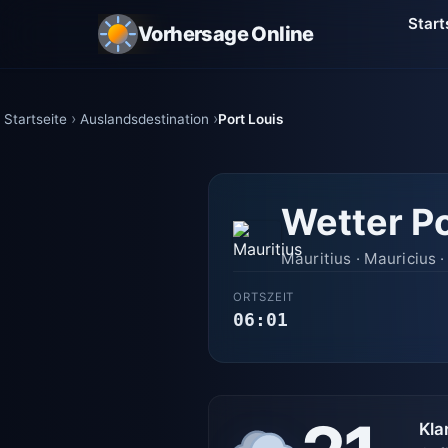
Start
Vorhersage Online
Startseite
Auslandsdestination
Port Louis
Wetter Po
Mauritius · Mauricius 
ORTSZEIT
06:01
Kla