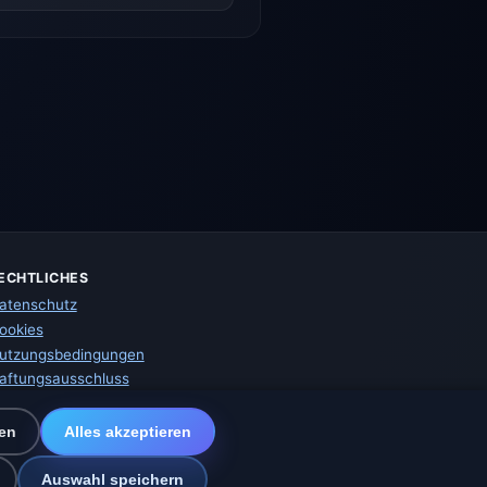
ECHTLICHES
atenschutz
ookies
utzungsbedingungen
aftungsausschluss
mpressum
ir helfen Tieren
en
Alles akzeptieren
itemap
instellungen
Auswahl speichern