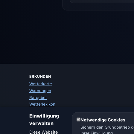
ERKUNDEN
Wetterkarte
Warnungen
Ratgeber
Wetterlexikon
Städtevergleich
Einwilligung
Wetter-Widget
Notwendige Cookies
verwalten
Sichern den Grundbetrieb de
Diese Website
Ihrer Einwilligung.