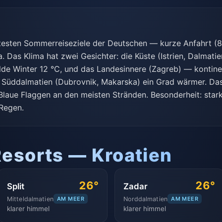
ebtesten Sommerreiseziele der Deutschen — kurze Anfahrt (8
. Das Klima hat zwei Gesichter: die Küste (Istrien, Dalmatie
de Winter 12 °C, und das Landesinnere (Zagreb) — kontinen
 Süddalmatien (Dubrovnik, Makarska) ein Grad wärmer. Das
laue Flaggen an den meisten Stränden. Besonderheit: star
 Regen.
Resorts — Kroatien
26°
26°
Split
Zadar
Mitteldalmatien
AM MEER
Norddalmatien
AM MEER
klarer himmel
klarer himmel