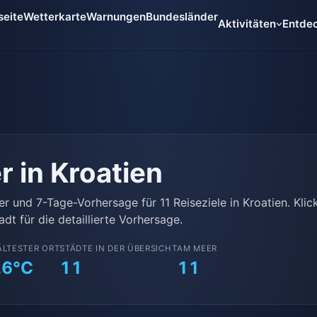
seite
Wetterkarte
Warnungen
Bundesländer
Aktivitäten
Entde
r in Kroatien
er und 7-Tage-Vorhersage für 11 Reiseziele in Kroatien. Klic
adt für die detaillierte Vorhersage.
ÄLTESTER ORT
STÄDTE IN DER ÜBERSICHT
AM MEER
26°C
11
11