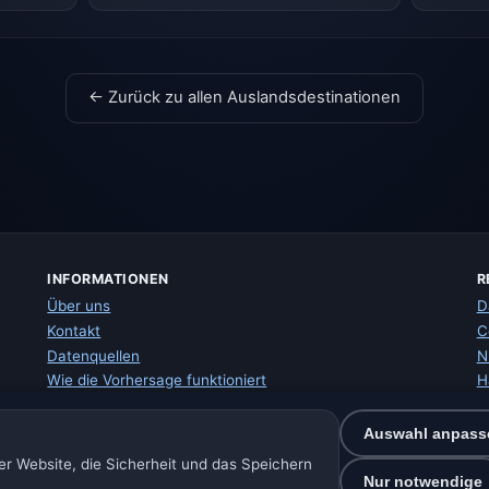
← Zurück zu allen Auslandsdestinationen
INFORMATIONEN
R
Über uns
D
Kontakt
C
Datenquellen
N
Wie die Vorhersage funktioniert
H
Wie wir mit Daten arbeiten
I
Fehler in Ortsdaten melden
W
Auswahl anpass
S
r Website, die Sicherheit und das Speichern
E
Nur notwendige