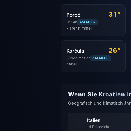
31°
Poreč
Istrien
AM MEER
klarer himmel
26°
Korčula
Süddalmatien
AM MEER
nebel
Wenn Sie Kroatien i
Geografisch und klimatisch ähn
Italien
14 Reiseziele