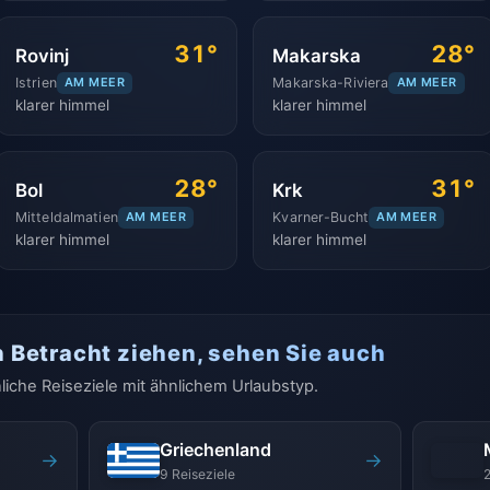
31°
28°
Rovinj
Makarska
Istrien
AM MEER
Makarska-Riviera
AM MEER
klarer himmel
klarer himmel
28°
31°
Bol
Krk
Mitteldalmatien
AM MEER
Kvarner-Bucht
AM MEER
klarer himmel
klarer himmel
n Betracht ziehen, sehen Sie auch
liche Reiseziele mit ähnlichem Urlaubstyp.
Griechenland
→
→
9 Reiseziele
2