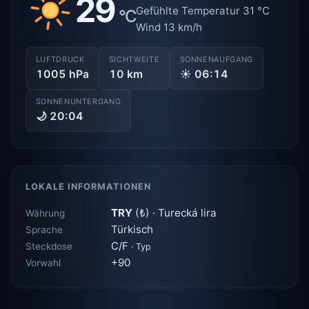
29
Gefühlte Temperatur 31 °C
°C
Wind 13 km/h
LUFTDRUCK
SICHTWEITE
SONNENAUFGANG
1005 hPa
10 km
☀ 06:14
SONNENUNTERGANG
🌙 20:04
LOKALE INFORMATIONEN
TRY
(₺) · Turecká lira
Währung
Türkisch
Sprache
C/F
Steckdose
· Typ
+90
Vorwahl