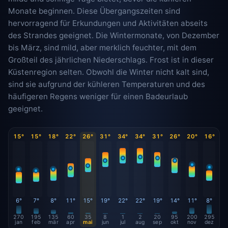
Monate beginnen. Diese Übergangszeiten sind
hervorragend für Erkundungen und Aktivitäten abseits
des Strandes geeignet. Die Wintermonate, von Dezember
bis März, sind mild, aber merklich feuchter, mit dem
Großteil des jährlichen Niederschlags. Frost ist in dieser
Küstenregion selten. Obwohl die Winter nicht kalt sind,
sind sie aufgrund der kühleren Temperaturen und des
häufigeren Regens weniger für einen Badeurlaub
geeignet.
15°
15°
18°
22°
26°
31°
34°
34°
31°
26°
20°
16°
6°
7°
8°
11°
15°
19°
22°
22°
19°
14°
11°
8°
270
195
135
60
35
8
1
2
20
95
200
295
jan
feb
mär
apr
mai
jun
jul
aug
sep
okt
nov
dez