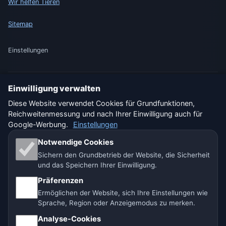
Wir helfen Tieren
Sitemap
Einstellungen
Einwilligung verwalten
🇩🇪 Wetter Deutschland
🇦🇹 Wetter Österreich
Diese Website verwendet Cookies für Grundfunktionen,
Reichweitenmessung und nach Ihrer Einwilligung auch für
🇨🇭 Wetter Schweiz
Google-Werbung.
Einstellungen
Unsere Wetterseiten:
Notwendige Cookies
Sichern den Grundbetrieb der Website, die Sicherheit
🇨🇿 Tschechien
🇭🇷 Kroatien
🇧🇬 Bulgarien
und das Speichern Ihrer Einwilligung.
🇩🇪🇦🇹🇨🇭 Deutschland / Österreich / Schweiz
Präferenzen
Ermöglichen der Website, sich Ihre Einstellungen wie
🌎 Lateinamerika und Spanien
🇮🇳 Süd- und Südostasien
Sprache, Region oder Anzeigemodus zu merken.
Analyse-Cookies
🌍 Internationales Wetternetzwerk