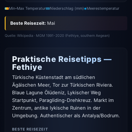
Min–Max Temperatur
Niederschlag (mm)
Meerestemperatur
Beste Reisezeit:
Mai
Quelle: Wikipedia · MGM 1991-2020 (Fethiye, southern Aegean)
Praktische Reisetipps —
Fethiye
Türkische Küstenstadt am südlichen
Ägäischen Meer, Tor zur Türkischen Riviera.
Blaue Lagune Ölüdeniz, Lykischer Weg
Startpunkt, Paragliding-Drehkreuz. Markt im
Zentrum, antike lykische Ruinen in der
Umgebung. Authentischer als Antalya/Bodrum.
BESTE REISEZEIT