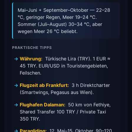
Mai–Juni + September–Oktober — 22–28
°C, geringer Regen, Meer 19–24 °C.
Sommer (Juli–August) 30–34 °C, aber
wegen Meer 26 °C beliebt.
PRAKTISCHE TIPPS
Währung:
Türkische Lira (TRY). 1 EUR ≈
45 TRY. EUR/USD in Touristengebieten,
Feilschen.
Flugzeit ab Frankfurt:
3 h Direktcharter
(Smartwings, Pegasus aus Wien).
Flughafen Dalaman:
50 km von Fethiye,
Shared Transfer 100 TRY / Private Taxi
350 TRY.
Paragliding:
12. Mai–15. Oktober, 90–120