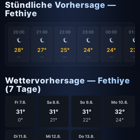
Stündliche Vorhersage —
Fethiye
20:00
21:00
22:00
23:00
00:00
01:0
28°
27°
25°
24°
24°
23°
—
—
—
—
—
—
Wettervorhersage — Fethiye
(7 Tage)
Fr 7.8.
Sa 8.8.
So 9.8.
Mo 10.8.
31°
31°
31°
32°
0°
21°
22°
24°
Di 11.8.
Mi 12.8.
Do 13.8.