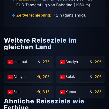
EUR Tandemflug von Babadag (1960 m).
Zeitverschiebung:
+2 h (ganzjährig).
Weitere Reiseziele im
gleichen Land
27°
29°
Istanbul
Antalya
29°
29°
Alanya
Belek
31°
28°
Side
Kemer
Ähnliche Reiseziele wie
Fethiye