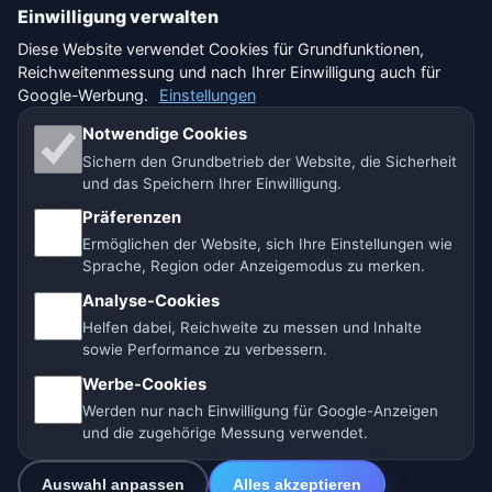
Einwilligung verwalten
Sitemap
Diese Website verwendet Cookies für Grundfunktionen,
Reichweitenmessung und nach Ihrer Einwilligung auch für
Einstellungen
Google-Werbung.
Einstellungen
Notwendige Cookies
Sichern den Grundbetrieb der Website, die Sicherheit
🇩🇪 Wetter Deutschland
🇦🇹 Wetter Österreich
und das Speichern Ihrer Einwilligung.
Präferenzen
🇨🇭 Wetter Schweiz
Ermöglichen der Website, sich Ihre Einstellungen wie
Sprache, Region oder Anzeigemodus zu merken.
Unsere Wetterseiten:
Analyse-Cookies
🇨🇿 Tschechien
🇭🇷 Kroatien
🇧🇬 Bulgarien
Helfen dabei, Reichweite zu messen und Inhalte
sowie Performance zu verbessern.
🇩🇪🇦🇹🇨🇭 Deutschland / Österreich / Schweiz
Werbe-Cookies
🌎 Lateinamerika und Spanien
🇮🇳 Süd- und Südostasien
Werden nur nach Einwilligung für Google-Anzeigen
und die zugehörige Messung verwendet.
🌍 Internationales Wetternetzwerk
Auswahl anpassen
Alles akzeptieren