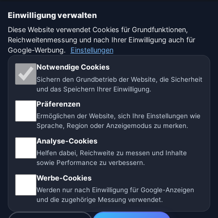
Einwilligung verwalten
🇩🇪 Wetter Deutschland
🇦🇹 Wetter Österreich
Diese Website verwendet Cookies für Grundfunktionen,
Reichweitenmessung und nach Ihrer Einwilligung auch für
🇨🇭 Wetter Schweiz
Google-Werbung.
Einstellungen
Unsere Wetterseiten:
Notwendige Cookies
Sichern den Grundbetrieb der Website, die Sicherheit
🇨🇿 Tschechien
🇭🇷 Kroatien
🇧🇬 Bulgarien
und das Speichern Ihrer Einwilligung.
🇩🇪🇦🇹🇨🇭 Deutschland / Österreich / Schweiz
Präferenzen
Ermöglichen der Website, sich Ihre Einstellungen wie
🌎 Lateinamerika und Spanien
🇮🇳 Süd- und Südostasien
Sprache, Region oder Anzeigemodus zu merken.
Analyse-Cookies
🌍 Internationales Wetternetzwerk
Helfen dabei, Reichweite zu messen und Inhalte
sowie Performance zu verbessern.
Betreiber: Spolek Minizoo.cz z.s. | Vereins-Nr.:
Werbe-Cookies
21135550 |
info@vorhersage.online
Werden nur nach Einwilligung für Google-Anzeigen
© 2026 Vorhersage Online · Daten: Open-Meteo (ECMWF, ICON) ·
und die zugehörige Messung verwendet.
BrightSky · OpenWeatherMap · Warnungen: GeoSphere Austria