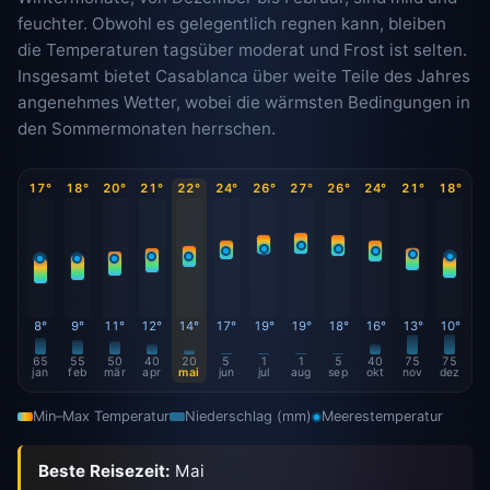
feuchter. Obwohl es gelegentlich regnen kann, bleiben
die Temperaturen tagsüber moderat und Frost ist selten.
Insgesamt bietet Casablanca über weite Teile des Jahres
angenehmes Wetter, wobei die wärmsten Bedingungen in
den Sommermonaten herrschen.
17°
18°
20°
21°
22°
24°
26°
27°
26°
24°
21°
18°
8°
9°
11°
12°
14°
17°
19°
19°
18°
16°
13°
10°
65
55
50
40
20
5
1
1
5
40
75
75
jan
feb
mär
apr
mai
jun
jul
aug
sep
okt
nov
dez
Min–Max Temperatur
Niederschlag (mm)
Meerestemperatur
Beste Reisezeit:
Mai