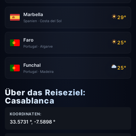
Marbella
29°
Spanien · Costa del Sol
Faro
25°
Portugal · Algarve
Funchal
25°
Portugal · Madeira
Über das Reiseziel:
Casablanca
KOORDINATEN:
33.5731 °, -7.5898 °