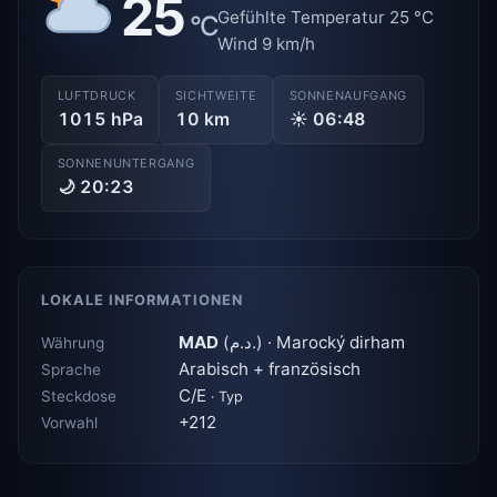
25
Gefühlte Temperatur 25 °C
°C
Wind 9 km/h
LUFTDRUCK
SICHTWEITE
SONNENAUFGANG
1015 hPa
10 km
☀ 06:48
SONNENUNTERGANG
🌙 20:23
LOKALE INFORMATIONEN
MAD
(د.م.) · Marocký dirham
Währung
Arabisch + französisch
Sprache
C/E
Steckdose
· Typ
+212
Vorwahl