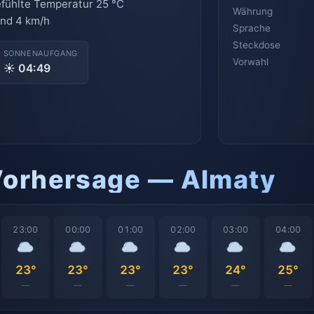
fühlte Temperatur 25 °C
Währung
nd 4 km/h
Sprache
Steckdose
SONNENAUFGANG
Vorwahl
☀ 04:49
Vorhersage — Almaty
23:00
00:00
01:00
02:00
03:00
04:00
23°
23°
23°
23°
24°
25°
—
—
—
—
—
—