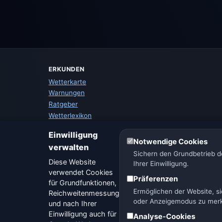
ERKUNDEN
Wetterkarte
Warnungen
Ratgeber
Wetterlexikon
Städtevergleich
Einwilligung
Wetter-Widget
Notwendige Cookies
verwalten
Sichern den Grundbetrieb de
Diese Website
Ihrer Einwilligung.
verwendet Cookies
Präferenzen
für Grundfunktionen,
Ermöglichen der Website, si
Reichweitenmessung
oder Anzeigemodus zu mer
und nach Ihrer
Einwilligung auch für
Analyse-Cookies