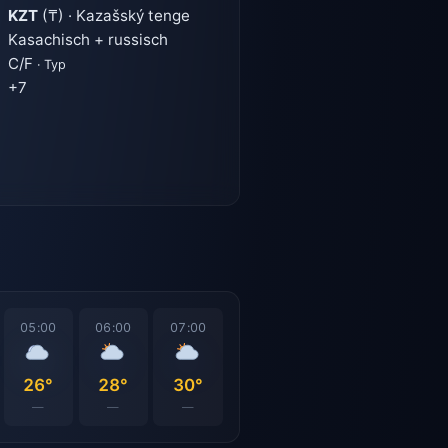
KZT
(₸) · Kazašský tenge
Kasachisch + russisch
C/F
· Typ
+7
05:00
06:00
07:00
26°
28°
30°
—
—
—