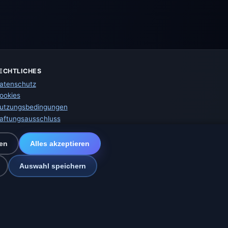
ECHTLICHES
atenschutz
ookies
utzungsbedingungen
aftungsausschluss
mpressum
ir helfen Tieren
en
Alles akzeptieren
itemap
instellungen
Auswahl speichern
z