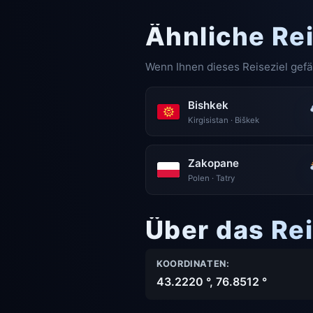
Ähnliche Re
Wenn Ihnen dieses Reiseziel gefä
Bishkek
Kirgisistan · Biškek
Zakopane
Polen · Tatry
Über das Rei
KOORDINATEN:
43.2220 °, 76.8512 °