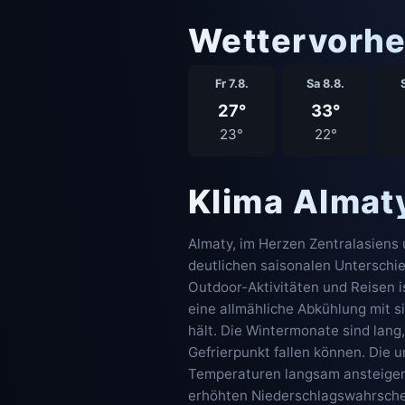
Wettervorhe
Fr 7.8.
Sa 8.8.
27°
33°
23°
22°
Klima Almat
Almaty, im Herzen Zentralasiens
deutlichen saisonalen Unterschie
Outdoor-Aktivitäten und Reisen is
eine allmähliche Abkühlung mit s
hält. Die Wintermonate sind lang
Gefrierpunkt fallen können. Die 
Temperaturen langsam ansteigen 
erhöhten Niederschlagswahrschein