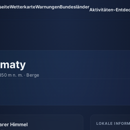
seite
Wetterkarte
Warnungen
Bundesländer
Aktivitäten
Entde
lmaty
850 m n. m. · Berge
LOKALE INFOR
arer Himmel