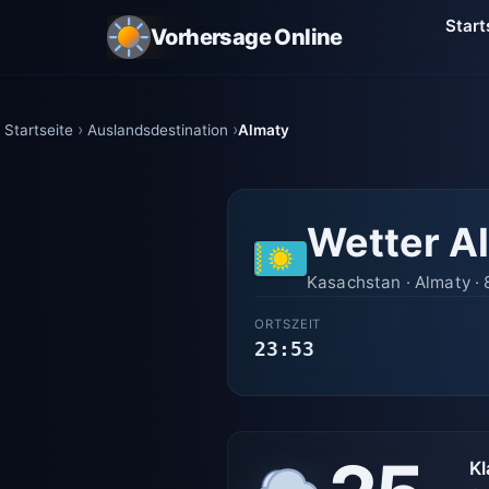
Start
Vorhersage Online
Startseite
Auslandsdestination
Almaty
Wetter A
Kasachstan · Almaty · 
ORTSZEIT
23:53
Kl