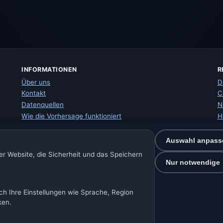
INFORMATIONEN
R
Über uns
D
Kontakt
C
Datenquellen
N
Wie die Vorhersage funktioniert
H
Wie wir mit Daten arbeiten
I
Fehler in Ortsdaten melden
W
Auswahl anpass
S
r Website, die Sicherheit und das Speichern
E
Nur notwendige
ch Ihre Einstellungen wie Sprache, Region
🇩🇪 Wetter Deutschland
🇦🇹 Wetter Österreich
🇨🇭 Wetter Schwei
ken.
Unsere Wetterseiten: