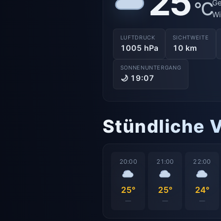
25
°C
Ge
Wi
LUFTDRUCK
SICHTWEITE
1005 hPa
10 km
SONNENUNTERGANG
🌙 19:07
Stündliche 
20:00
21:00
22:00
25°
25°
24°
—
—
—