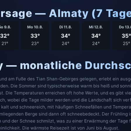
rsage — Almaty (7 Tag
So 9.8.
Mo 10.8.
Di 11.8.
Mi 12.8.
Do 13.
32°
33°
34°
34°
35°
21°
23°
24°
24°
25°
y — monatliche Durchsc
 und am Fuße des Tian Shan-Gebirges gelegen, erlebt ein ausg
den. Die Sommer sind typischerweise warm bis heiß und sonnig
t. Die Temperaturen erreichen oft hohe Werte, und es gibt vie
ich, wobei die Tage milder werden und die Landschaft sich verf
, kalt und schneereich, mit häufigen Schneefällen und Tempera
umliegenden Berge sind dann oft schneebedeckt. Der Frühling is
und der Schnee schmilzt, was zu einer Erwärmung der Tage fü
lichkeit. Die wärmste Reisezeit ist von Juni bis August.