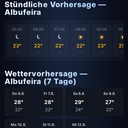
Stündliche Vorhersage —
Albufeira
05:00
06:00
07:00
08:00
09:00
10:0
23°
22°
22°
22°
23°
25°
—
—
—
—
—
—
Wettervorhersage —
Albufeira (7 Tage)
Do 6.8.
Fr 7.8.
Sa 8.8.
So 9.8.
28°
28°
29°
27°
22°
23°
24°
22°
Mo 10.8.
Di 11.8.
Mi 12.8.