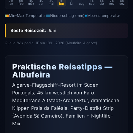
70
55
40
40
20
5
1
1
15
55
75
85
jan
feb
mär
apr
mai
jun
jul
aug
sep
okt
nov
dez
Min–Max Temperatur
Niederschlag (mm)
Meerestemperatur
Beste Reisezeit:
Juni
Quelle: Wikipedia · IPMA 1991-2020 (Albufeira, Algarve)
Praktische Reisetipps —
Albufeira
Algarve-Flaggschiff-Resort im Süden
Portugals, 45 km westlich von Faro.
Mediterrane Altstadt-Architektur, dramatische
Klippen Praia da Falésia, Party-Distrikt Strip
(Avenida Sá Carneiro). Familien + Nightlife-
Mix.