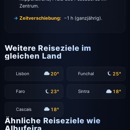
Zentrum.
Zeitverschiebung:
−1 h (ganzjährig).
Weitere Reiseziele im
gleichen Land
20°
25°
Lisbon
Funchal
23°
18°
Faro
Sintra
18°
Cascais
Ähnliche Reiseziele wie
Albufeira