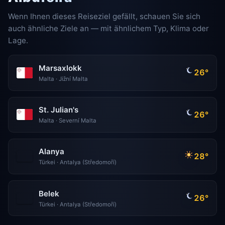
Wenn Ihnen dieses Reiseziel gefällt, schauen Sie sich
auch ähnliche Ziele an — mit ähnlichem Typ, Klima oder
Lage.
Marsaxlokk
26°
Malta · Jižní Malta
St. Julian's
26°
Malta · Severní Malta
Alanya
28°
Türkei · Antalya (Středomoří)
Belek
26°
Türkei · Antalya (Středomoří)