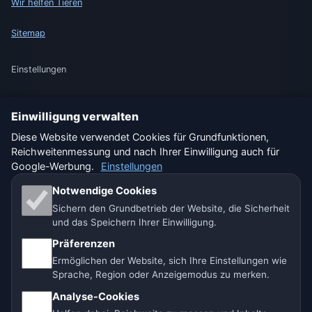
Wir helfen Tieren
Sitemap
Einstellungen
Einwilligung verwalten
🇩🇪 Wetter Deutschland
🇦🇹 Wetter Österreich
Diese Website verwendet Cookies für Grundfunktionen,
Reichweitenmessung und nach Ihrer Einwilligung auch für
🇨🇭 Wetter Schweiz
Google-Werbung.
Einstellungen
Unsere Wetterseiten:
Notwendige Cookies
Sichern den Grundbetrieb der Website, die Sicherheit
🇨🇿 Tschechien
🇭🇷 Kroatien
🇧🇬 Bulgarien
und das Speichern Ihrer Einwilligung.
Präferenzen
🇩🇪🇦🇹🇨🇭 Deutschland / Österreich / Schweiz
Ermöglichen der Website, sich Ihre Einstellungen wie
Sprache, Region oder Anzeigemodus zu merken.
🌎 Lateinamerika und Spanien
🇮🇳 Süd- und Südostasien
Analyse-Cookies
🌍 Internationales Wetternetzwerk