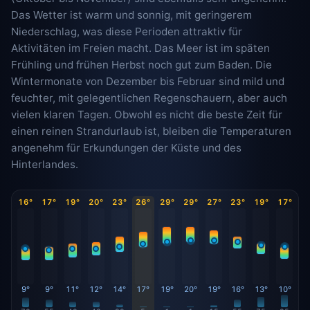
Das Wetter ist warm und sonnig, mit geringerem
Niederschlag, was diese Perioden attraktiv für
Aktivitäten im Freien macht. Das Meer ist im späten
Frühling und frühen Herbst noch gut zum Baden. Die
Wintermonate von Dezember bis Februar sind mild und
feuchter, mit gelegentlichen Regenschauern, aber auch
vielen klaren Tagen. Obwohl es nicht die beste Zeit für
einen reinen Strandurlaub ist, bleiben die Temperaturen
angenehm für Erkundungen der Küste und des
Hinterlandes.
16°
17°
19°
20°
23°
26°
29°
29°
27°
23°
19°
17°
9°
9°
11°
12°
14°
17°
19°
20°
19°
16°
13°
10°