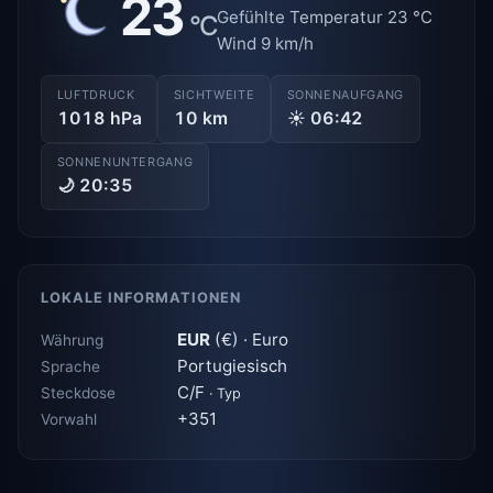
23
Gefühlte Temperatur 23 °C
°C
Wind 9 km/h
LUFTDRUCK
SICHTWEITE
SONNENAUFGANG
1018 hPa
10 km
☀ 06:42
SONNENUNTERGANG
🌙 20:35
LOKALE INFORMATIONEN
EUR
(€) · Euro
Währung
Portugiesisch
Sprache
C/F
Steckdose
· Typ
+351
Vorwahl