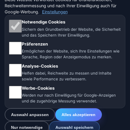
Reichweitenmessung und nach Ihrer Einwilligung auch für
🇨🇭 Wetter Schweiz
Google-Werbung.
Einstellungen
Unsere Wetterseiten:
Notwendige Cookies
Sichern den Grundbetrieb der Website, die Sicherheit
🇨🇿 Tschechien
🇭🇷 Kroatien
🇧🇬 Bulgarien
und das Speichern Ihrer Einwilligung.
🇩🇪🇦🇹🇨🇭 Deutschland / Österreich / Schweiz
Präferenzen
Ermöglichen der Website, sich Ihre Einstellungen wie
🌎 Lateinamerika und Spanien
🇮🇳 Süd- und Südostasien
Sprache, Region oder Anzeigemodus zu merken.
Analyse-Cookies
🌍 Internationales Wetternetzwerk
Helfen dabei, Reichweite zu messen und Inhalte
sowie Performance zu verbessern.
Betreiber: Spolek Minizoo.cz z.s. | Vereins-Nr.:
Werbe-Cookies
21135550 |
info@vorhersage.online
Werden nur nach Einwilligung für Google-Anzeigen
© 2026 Vorhersage Online · Daten: Open-Meteo (ECMWF, ICON) ·
und die zugehörige Messung verwendet.
BrightSky · OpenWeatherMap · Warnungen: GeoSphere Austria
Auswahl anpassen
Alles akzeptieren
Nur notwendige
Auswahl speichern