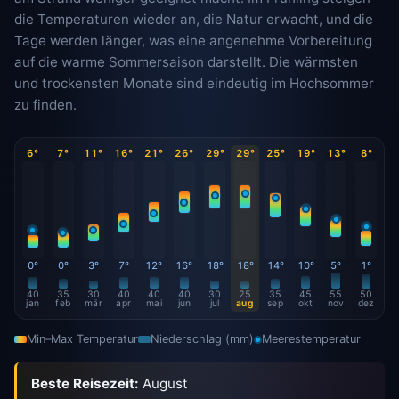
die Temperaturen wieder an, die Natur erwacht, und die
Tage werden länger, was eine angenehme Vorbereitung
auf die warme Sommersaison darstellt. Die wärmsten
und trockensten Monate sind eindeutig im Hochsommer
zu finden.
6°
7°
11°
16°
21°
26°
29°
29°
25°
19°
13°
8°
0°
0°
3°
7°
12°
16°
18°
18°
14°
10°
5°
1°
40
35
30
40
40
40
30
25
35
45
55
50
jan
feb
mär
apr
mai
jun
jul
aug
sep
okt
nov
dez
Min–Max Temperatur
Niederschlag (mm)
Meerestemperatur
Beste Reisezeit:
August