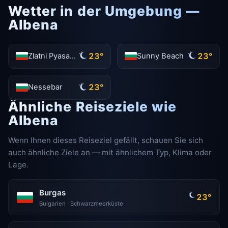
Wetter in der Umgebung —
Albena
23°
23°
Zlatni Pyasatsi
Sunny Beach
23°
Nessebar
Ähnliche Reiseziele wie
Albena
Wenn Ihnen dieses Reiseziel gefällt, schauen Sie sich
auch ähnliche Ziele an — mit ähnlichem Typ, Klima oder
Lage.
Burgas
23°
Bulgarien · Schwarzmeerküste