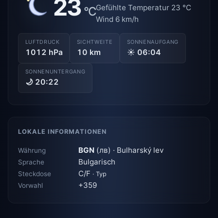
23
Gefühlte Temperatur 23 °C
°C
Wind 6 km/h
LUFTDRUCK
SICHTWEITE
SONNENAUFGANG
1012 hPa
10 km
☀ 06:04
SONNENUNTERGANG
🌙 20:22
LOKALE INFORMATIONEN
BGN
(лв) · Bulharský lev
Währung
Bulgarisch
Sprache
C/F
Steckdose
· Typ
+359
Vorwahl