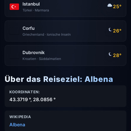
Istanbul
25°
Türkei · Marmara
Corfu
26°
Griechenland · Ionische Inseln
Dubrovnik
28°
Kroatien · Süddalmatien
Über das Reiseziel: Albena
KOORDINATEN:
43.3719 °, 28.0856 °
WIKIPEDIA
Albena