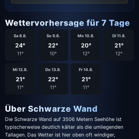
Wettervorhersage für 7 Tage
Sa 8.8.
So 9.8.
Mo 10.8.
Di 11.8.
24°
22°
20°
21°
11°
10°
12°
12°
Mi 12.8.
Do 13.8.
Fr 14.8.
21°
22°
21°
11°
11°
11°
Über Schwarze Wand
Die Schwarze Wand auf 3506 Metern Seehöhe ist
typischerweise deutlich kälter als die umliegenden
Tallagen. Das Wetter ist hier oben oft windiger,