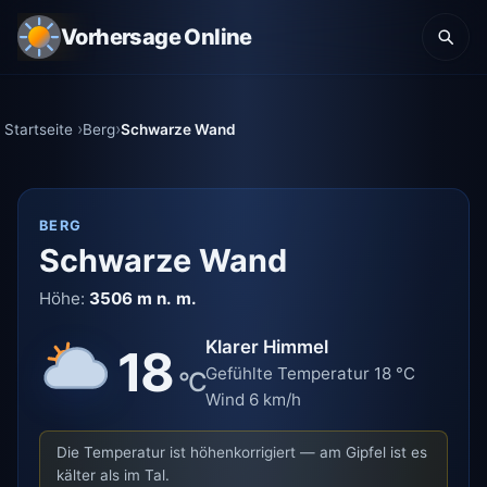
Vorhersage Online
Startseite
Berg
Schwarze Wand
BERG
Schwarze Wand
Höhe:
3506 m n. m.
Klarer Himmel
18
Gefühlte Temperatur 18 °C
°C
Wind 6 km/h
Die Temperatur ist höhenkorrigiert — am Gipfel ist es
kälter als im Tal.