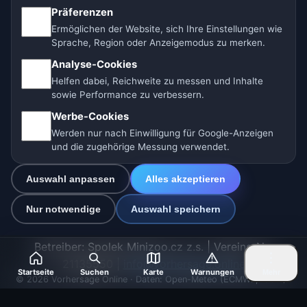
Präferenzen
Ermöglichen der Website, sich Ihre Einstellungen wie
🇩🇪 Wetter Deutschland
🇦🇹 Wetter Österreich
Sprache, Region oder Anzeigemodus zu merken.
Analyse-Cookies
🇨🇭 Wetter Schweiz
Helfen dabei, Reichweite zu messen und Inhalte
sowie Performance zu verbessern.
Unsere Wetterseiten:
Werbe-Cookies
🇨🇿 Tschechien
🇭🇷 Kroatien
🇧🇬 Bulgarien
Werden nur nach Einwilligung für Google-Anzeigen
und die zugehörige Messung verwendet.
🇩🇪🇦🇹🇨🇭 Deutschland / Österreich / Schweiz
Auswahl anpassen
Alles akzeptieren
🌎 Lateinamerika und Spanien
🇮🇳 Süd- und Südostasien
Nur notwendige
Auswahl speichern
🌍 Internationales Wetternetzwerk
Betreiber: Spolek Minizoo.cz z.s. | Vereins-Nr.:
21135550 |
info@vorhersage.online
Startseite
Suchen
Karte
Warnungen
Mehr
© 2026 Vorhersage Online · Daten: Open-Meteo (ECMWF, ICON) ·
BrightSky · OpenWeatherMap · Warnungen: GeoSphere Austria